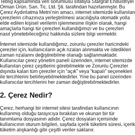
Tebliğ kapsamında veri sorumlusu sıfatıyla Stargraf Endüstriyel
Orman Ürün. San. Tic. Ltd. Şti. tarafından hazırlanmıştır. Bu
Çerez Aydınlatma Metni’nin amacı, internet sitemizde kullanılan
çerezlerin cihazınıza yerleştirilmesi aracılığıyla otomatik yolla
elde edilen kişisel verilerin işlenmesine ilişkin olarak, hangi
amaçlarla hangi tür çerezleri kullandığımızı ve bu çerezleri
nasıl yönetebileceğiniz hakkında sizlere bilgi vermektir.
İnternet sitemizde kullandığımız, zorunlu çerezler haricindeki
çerezler için, kullanıcıların açık rızaları alınmakta ve istedikleri
zaman rızalarını değiştirebilme olanağı sağlanmaktadır.
Kullanıcılar çerez yönetim paneli üzerinden, internet sitemizde
kullanılan çerez çeşitlerini görebilmekte ve Zorunlu Çerezler
dışında kalan tüm çerezler için “açık” veya “kapalı” seçenekleri
ile tercihlerini belirleyebilmektedirler. Yine bu panel üzerinden
kullanıcılar tercihlerini her zaman değiştirebilmektedirler.
2. Çerez Nedir?
Çerez, herhangi bir internet sitesi tarafından kullanıcının
kullanmış olduğu tarayıcıya bırakılan ve okunan bir tür
tanımlama dosyasının adıdır. Çerez dosyaları içerisinde
kullanıcının oturum bilgileri, sayfada içerik tüketimi süresi, içerik
tüketim alışkanlığı gibi çeşitli veriler saklanır.