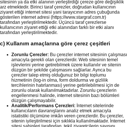
sitesinin ya da etki alanının yerleştirdiği çereze göre değişiklik
arz etmektedir. Birinci taraf çerezler, doğrudan kullanıcının
ziyaret ettiği internet sitesi yani tarayıcının adres çubuğunda
gösterilen internet adresi (https://www.stargraf.com.tr)
tarafından yerleştirilmektedir. Üçüncü taraf çerezlerse
kullanıcının ziyaret ettiği etki alanından farklı bir etki alanı
tarafından yerleştirilmektedir.
c) Kullanım amaçlarına göre çerez çeşitleri
Zorunlu Çerezler:
Bu çerezler internet sitesinin çalışması
amacıyla gerekli olan çerezlerdir. Web sitesinin temel
işlevlerini yerine getirebilmek üzere kullanılır ve sitenin
düzgün bir şekilde çalışmasını sağlarlar. Ayrıca bu
çerezler talep etmiş olduğunuz bir bilgi toplumu
hizmetinin (log-in olma, form doldurma ve gizlilik
tercihlerinin hatırlanması) yerine getirilebilmesi için de
zorunlu olarak kullanılmaktadırlar. Zorunlu çerezlerin
engellenmesi halinde, internet sitesinin bazı bölümleri
düzgün çalışmayabilir.
Analitik/Performans Çerezleri:
İnternet sitelerinde
kullanıcıların davranışlarını analiz etmek amacıyla
istatistiki ölçümüne imkân veren çerezlerdir. Bu çerezler,
sitenin iyileştirilmesi için sıklıkla kullanılmaktadır. İnternet
sitesi sahipleri tarafından, tekil ziyaretçilerin sayısını