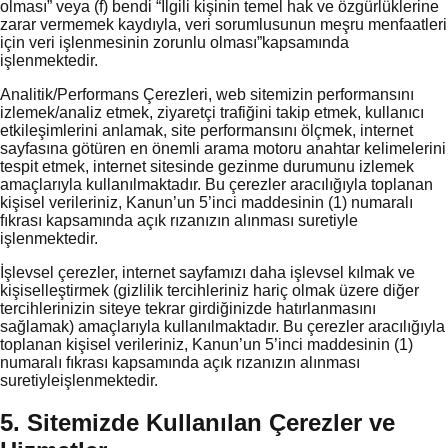
olması” veya (f) bendi “İlgili kişinin temel hak ve özgürlüklerine
zarar vermemek kaydıyla, veri sorumlusunun meşru menfaatleri
için veri işlenmesinin zorunlu olması”kapsamında
işlenmektedir.
Analitik/Performans Çerezleri, web sitemizin performansını
izlemek/analiz etmek, ziyaretçi trafiğini takip etmek, kullanıcı
etkileşimlerini anlamak, site performansını ölçmek, internet
sayfasına götüren en önemli arama motoru anahtar kelimelerini
tespit etmek, internet sitesinde gezinme durumunu izlemek
amaçlarıyla kullanılmaktadır. Bu çerezler aracılığıyla toplanan
kişisel verileriniz, Kanun’un 5’inci maddesinin (1) numaralı
fıkrası kapsamında açık rızanızın alınması suretiyle
işlenmektedir.
İşlevsel çerezler, internet sayfamızı daha işlevsel kılmak ve
kişiselleştirmek (gizlilik tercihleriniz hariç olmak üzere diğer
tercihlerinizin siteye tekrar girdiğinizde hatırlanmasını
sağlamak) amaçlarıyla kullanılmaktadır. Bu çerezler aracılığıyla
toplanan kişisel verileriniz, Kanun’un 5’inci maddesinin (1)
numaralı fıkrası kapsamında açık rızanızın alınması
suretiyleişlenmektedir.
5. Sitemizde Kullanılan Çerezler ve