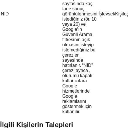
sayfasında kaç
tane sonuç
NID
görüntülenmesini
İşlevsel/Kişile
istediğiniz (ör. 10
veya 20) ve
Google’ın
Güvenli Arama
filtresinin açık
olmasını isteyip
istemediğiniz bu
çerezler
sayesinde
hatırlanır. “NID”
çerezi ayrıca ,
oturumu kapalı
kullanıcılara
Google
hizmetlerinde
Google
reklamlarını
göstermek için
kullanılır.
İlgili Kişilerin Talepleri