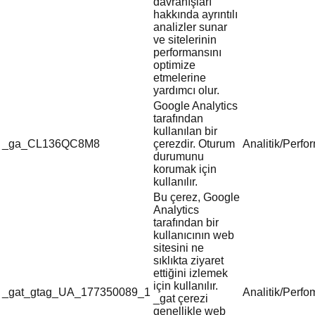
davranışları
hakkında ayrıntılı
analizler sunar
ve sitelerinin
performansını
optimize
etmelerine
yardımcı olur.
Google Analytics
tarafından
kullanılan bir
_ga_CL136QC8M8
çerezdir. Oturum
Analitik/Perfo
durumunu
korumak için
kullanılır.
Bu çerez, Google
Analytics
tarafından bir
kullanıcının web
sitesini ne
sıklıkta ziyaret
ettiğini izlemek
için kullanılır.
_gat_gtag_UA_177350089_1
Analitik/Perf
_gat çerezi
genellikle web