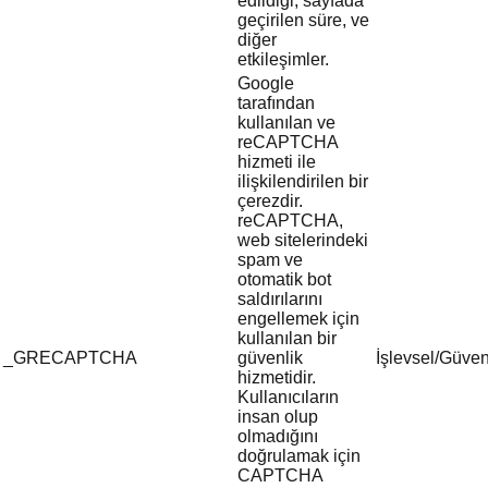
edildiği, sayfada
geçirilen süre, ve
diğer
etkileşimler.
Google
tarafından
kullanılan ve
reCAPTCHA
hizmeti ile
ilişkilendirilen bir
çerezdir.
reCAPTCHA,
web sitelerindeki
spam ve
otomatik bot
saldırılarını
engellemek için
kullanılan bir
_GRECAPTCHA
güvenlik
İşlevsel/Güven
hizmetidir.
Kullanıcıların
insan olup
olmadığını
doğrulamak için
CAPTCHA