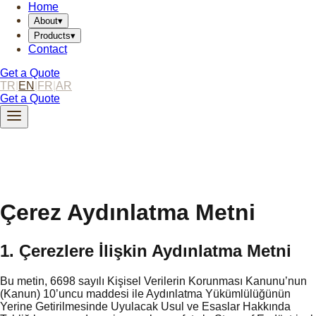
Home
About
▾
Products
▾
Contact
Get a Quote
TR
|
EN
|
FR
|
AR
Get a Quote
Çerez Aydınlatma Metni
1. Çerezlere İlişkin Aydınlatma Metni
Bu metin, 6698 sayılı Kişisel Verilerin Korunması Kanunu’nun
(Kanun) 10’uncu maddesi ile Aydınlatma Yükümlülüğünün
Yerine Getirilmesinde Uyulacak Usul ve Esaslar Hakkında