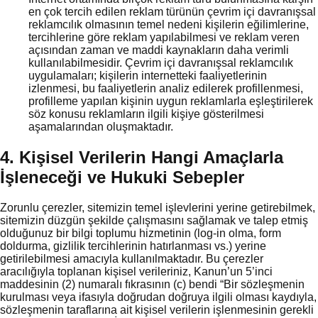
en çok tercih edilen reklam türünün çevrim içi davranışsal
reklamcılık olmasının temel nedeni kişilerin eğilimlerine,
tercihlerine göre reklam yapılabilmesi ve reklam veren
açısından zaman ve maddi kaynakların daha verimli
kullanılabilmesidir. Çevrim içi davranışsal reklamcılık
uygulamaları; kişilerin internetteki faaliyetlerinin
izlenmesi, bu faaliyetlerin analiz edilerek profillenmesi,
profilleme yapılan kişinin uygun reklamlarla eşleştirilerek
söz konusu reklamların ilgili kişiye gösterilmesi
aşamalarından oluşmaktadır.
4. Kişisel Verilerin Hangi Amaçlarla
İşleneceği ve Hukuki Sebepler
Zorunlu çerezler, sitemizin temel işlevlerini yerine getirebilmek,
sitemizin düzgün şekilde çalışmasını sağlamak ve talep etmiş
olduğunuz bir bilgi toplumu hizmetinin (log-in olma, form
doldurma, gizlilik tercihlerinin hatırlanması vs.) yerine
getirilebilmesi amacıyla kullanılmaktadır. Bu çerezler
aracılığıyla toplanan kişisel verileriniz, Kanun’un 5’inci
maddesinin (2) numaralı fıkrasının (c) bendi “Bir sözleşmenin
kurulması veya ifasıyla doğrudan doğruya ilgili olması kaydıyla,
sözleşmenin taraflarına ait kişisel verilerin işlenmesinin gerekli