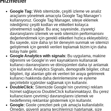
Hizmetler
Google Tag:
Web sitemizde, çeşitli izleme ve analiz
araçlarını yönetmek amacıyla Google Tag Manager’ı
kullanıyoruz. Google Tag Manager, siteye eklemek
istediğimiz çeşitli kodları ve etiketleri kolayca
yönetmemizi sağlar. Bu araç sayesinde, ziyaretçi
davranışlarını izlemek ve web sitemizin performansını
değerlendirmek için gerekli etiketleri hızlıca ekleyebiliriz.
Bu sayede, size daha iyi bir deneyim sunmak ve sitemizi
geliştirmek için gerekli verileri toplamak bizim için daha
kolay hale gelir.
Google Analytics with signals:
Bu uygulama, makine
öğrenimi ve Google’ın veri kaynaklarını kullanarak
kullanıcı davranışlarını ve dönüşümleri daha iyi anlamak
için kullanılır. Analytics Signals, demografik bilgiler, cihaz
bilgileri, ilgi alanları gibi ek verileri bir araya getirirerek
kullanıcı hakkında daha derinlemesine ve eyleme
geçirilebilir içgörüler sağlamak için kullanılır.
DoubleClick:
Sitemizde Google’nin çevrimiçi reklam
hizmet sağlayıcısı DoubleClick kullanmaktayız. Bu çerez
kullanıcıların çevrimiçi davranışlarını izlemek ve
hedeflenmiş reklamlar göstermek için kullanılır.
Google:
Goole çerezleri pek çok amaçla kullanılabilir.
Örneğin, güvenli arama tercihlerinizi hatırlamak, size