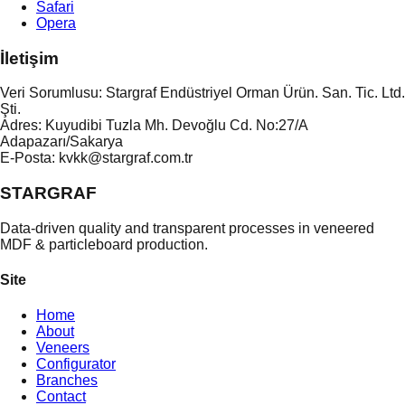
Safari
Opera
İletişim
Veri Sorumlusu: Stargraf Endüstriyel Orman Ürün. San. Tic. Ltd.
Şti.
Adres: Kuyudibi Tuzla Mh. Devoğlu Cd. No:27/A
Adapazarı/Sakarya
E-Posta: kvkk@stargraf.com.tr
STARGRAF
Data-driven quality and transparent processes in veneered
MDF & particleboard production.
Site
Home
About
Veneers
Configurator
Branches
Contact