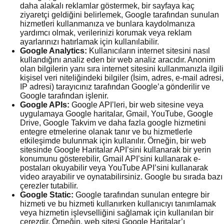
daha alakalı reklamlar göstermek, bir sayfaya kaç
ziyaretçi geldiğini belirlemek, Google tarafından sunulan
hizmetleri kullanmanıza ve bunlara kaydolmanıza
yardımcı olmak, verilerinizi korumak veya reklam
ayarlarınızı hatırlamak için kullanılabilir.
Google Analytics:
Kullanıcıların internet sitesini nasıl
kullandığını analiz eden bir web analiz aracıdır. Anonim
olan bilgilerin yanı sıra internet sitesini kullanmanızla ilgili
kişisel veri niteliğindeki bilgiler (İsim, adres, e-mail adresi,
IP adresi) tarayıcınız tarafından Google’a gönderilir ve
Google tarafından işlenir.
Google APIs:
Google API’leri, bir web sitesine veya
uygulamaya Google haritalar, Gmail, YouTube, Google
Drive, Google Takvim ve daha fazla google hizmetini
entegre etmelerine olanak tanır ve bu hizmetlerle
etkileşimde bulunmak için kullanılır. Örneğin, bir web
sitesinde Google Haritalar API’sini kullanarak bir yerin
konumunu gösterebilir, Gmail API’sini kullanarak e-
postaları okuyabilir veya YouTube API’sini kullanarak
video arayabilir ve oynatabilirsiniz. Google bu sırada bazı
çerezler tutabilir.
Google Static:
Google tarafından sunulan entegre bir
hizmeti ve bu hizmeti kullanırken kullanıcıyı tanımlamak
veya hizmetin işlevselliğini sağlamak için kullanılan bir
çerezdir. Örneğin, web sitesi Google Haritalar’ı