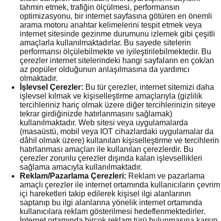
tahmin etmek, trafiğin ölçülmesi, performansın
optimizasyonu, bir internet sayfasına götüren en önemli
arama motoru anahtar kelimelerini tespit etmek veya
internet sitesinde gezinme durumunu izlemek gibi çeşitli
amaçlarla kullanılmaktadırlar. Bu sayede sitelerin
performansı ölçülebilmekte ve iyileştirilebilmektedir. Bu
çerezler internet sitelerindeki hangi sayfaların en çok/an
az popüler olduğunun anlaşılmasına da yardımcı
olmaktadır.
İşlevsel Çerezler:
Bu tür çerezler, internet sitemizi daha
işlevsel kılmak ve kişiselleştirme amaçlarıyla (gizlilik
tercihleriniz hariç olmak üzere diğer tercihlerinizin siteye
tekrar girdiğinizde hatırlanmasını sağlamak)
kullanılmaktadır. Web sitesi veya uygulamalarda
(masaüstü, mobil veya IOT cihazlardaki uygulamalar da
dâhil olmak üzere) kullanılan kişiselleştirme ve tercihlerin
hatırlanması amaçları ile kullanılan çerezlerdir. Bu
çerezler zorunlu çerezler dışında kalan işlevsellikleri
sağlama amacıyla kullanılmaktadır.
Reklam/Pazarlama Çerezleri:
Reklam ve pazarlama
amaçlı çerezler ile internet ortamında kullanıcıların çevrim
içi hareketleri takip edilerek kişisel ilgi alanlarının
saptanıp bu ilgi alanlarına yönelik internet ortamında
kullanıcılara reklam gösterilmesi hedeflenmektedirler.
İnternet ortamında birçok reklam türü bulunmasına karşın